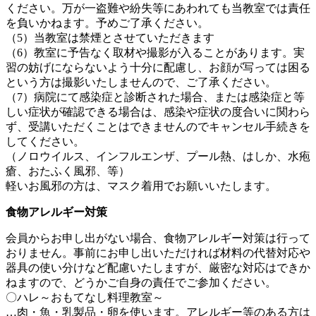
ください。万が一盗難や紛失等にあわれても当教室では責任
を負いかねます。予めご了承ください。
（5）当教室は禁煙とさせていただきます
（6）教室に予告なく取材や撮影が入ることがあります。実
習の妨げにならないよう十分に配慮し、お顔が写っては困る
という方は撮影いたしませんので、ご了承ください。
（7）病院にて感染症と診断された場合、または感染症と等
しい症状が確認できる場合は、感染や症状の度合いに関わら
ず、受講いただくことはできませんのでキャンセル手続きを
してください。
（ノロウイルス、インフルエンザ、プール熱、はしか、水疱
瘡、おたふく風邪、等）
軽いお風邪の方は、マスク着用でお願いいたします。
食物アレルギー対策
会員からお申し出がない場合、食物アレルギー対策は行って
おりません。事前にお申し出いただければ材料の代替対応や
器具の使い分けなど配慮いたしますが、厳密な対応はできか
ねますので、どうかご自身の責任でご参加ください。
〇ハレ～おもてなし料理教室～
…肉・魚・乳製品・卵を使います。アレルギー等のある方は