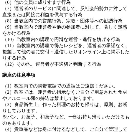
（6）他の会員に成りすます行為
（7）運営者のサービスに関連して、反社会的勢力に対して
直接または間接に利益を供与する行為
（8）当教室内での営業行為、宗教・団体等への勧誘行為
（9）当教室内で運営者や他の参加者に対して、著しく迷惑
をかける行為
（10）当教室内の講座で円滑な運営・進行を妨げる行為
（11）当教室内の講座で得たレシピを、運営者の承諾なく、
複製して他の者に交付・送信したりオンライン上に掲示した
りする行為
（12）その他、運営者が不適切と判断する行為
講座の注意事項
（1）教室内での携帯電話での通話はご遠慮ください。
（2）教室では、運営者の指示なくご自分で用意された食材
やアルコール類の持込は禁止しております。
（3）食品衛生上、作った料理のお持ち帰りは、原則、お断
りしております。
※パン、お菓子、和菓子など、一部お持ち帰りいただけるも
のもあります。
（4）貴重品などは身に付けるなどして、ご自分で管理して