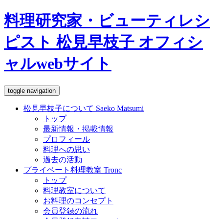
料理研究家・ビューティレシ
ピスト 松見早枝子 オフィシ
ャルwebサイト
toggle navigation
松見早枝子について
Saeko Matsumi
トップ
最新情報・掲載情報
プロフィール
料理への思い
過去の活動
プライベート料理教室
Tronc
トップ
料理教室について
お料理のコンセプト
会員登録の流れ